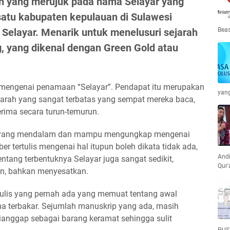
 yang merujuk pada nama Selayar yang
 satu kabupaten kepulauan di Sulawesi
Selayar. Menarik untuk menelusuri sejarah
Beas
g, yang dikenal dengan Green Gold atau
mengenai penamaan “Selayar”. Pendapat itu merupakan
yan
arah yang sangat terbatas yang sempat mereka baca,
erima secara turun-temurun.
ian yang mendalam dan mampu mengungkap mengenai
r tertulis mengenai hal itupun boleh dikata tidak ada,
Andi
ntang terbentuknya Selayar juga sangat sedikit,
Qur'
n, bahkan menyesatkan.
ulis yang pernah ada yang memuat tentang awal
ena terbakar. Sejumlah manuskrip yang ada, masih
ianggap sebagai barang keramat sehingga sulit