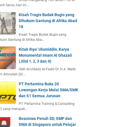
Untuk mengenang 106 tahun Prof Dr
anti Saros, hari ini …
Kisah Tragis Budak Bugis yang
Dihukum Gantung di Afrika Abad
18
Kisah Tragis Budak Bugis yang
kum Gantung di Afrika Aba…
Kitab Ihya’ Ulumiddin, Karya
Monumental Imam Al Ghazali
(Jilid 1, 2, 3 dan 4)
Oleh Al-Ustadz Al-Fadlil Dr. H.A. Malik
m Amrullah (Dr.…
PT Pertamina Buka 20
Lowongan Kerja Mulai SMA/SMK
dan S1 Semua Jurusan
PT. Pertamina Training & Consulting
C) yang merupak…
Beasiswa Penuh SD, SMP dan
SMA di Singapura untuk Pelajar