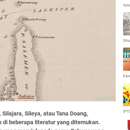
Suli
Dihu
Kari
(PT
er, Silajara, Sileya, atau Tana Doang,
di beberapa literatur yang ditemukan.