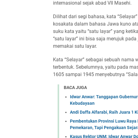
internasional sejak abad VII Masehi.
Dilihat dari segi bahasa, kata “Selaya
kosakata dalam bahasa Jawa kuno atau
suku kata yaitu “satu layar” yang keti
“satu layar” ini bisa saja merujuk pa
memakai satu layar.
Kata “Selayar” sebagai sebuah nama wi
terbentuk. Sebelumnya, yaitu pada ma
1605 sampai 1945 menyebutnya “Salaije
BACA JUGA
Idwar Anwar: Tanggapan Gubernur
Kebudayaan
Andi Daffa Alfarabi, Raih Juara 1 
Pembentukan Provinsi Luwu Raya 
Pemekaran, Tapi Pengakuan Sejar
Kasus Rektor UNM: Idwar Anwar Do