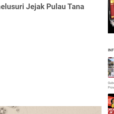
elusuri Jejak Pulau Tana
IN
Gube
Pro