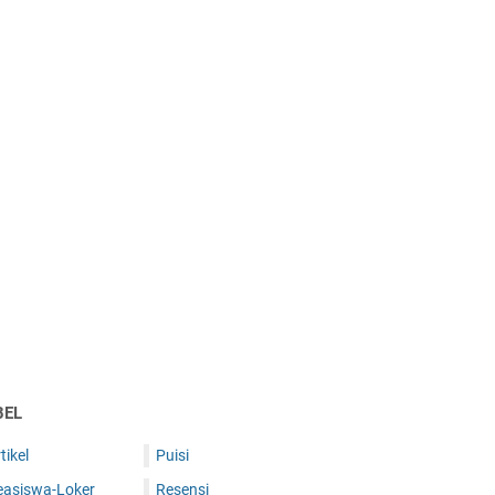
BEL
tikel
Puisi
easiswa-Loker
Resensi