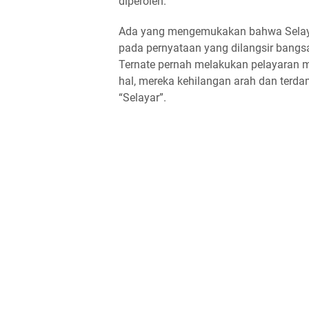
diperoleh.
Ada yang mengemukakan bahwa Selayar b
pada pernyataan yang dilangsir bang
Ternate pernah melakukan pelayaran me
hal, mereka kehilangan arah dan terd
“Selayar”.