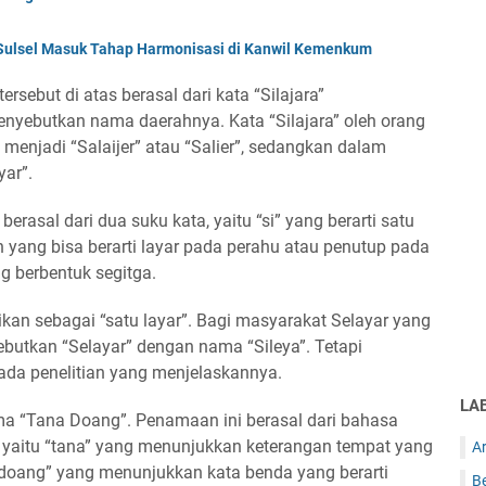
ulsel Masuk Tahap Harmonisasi di Kanwil Kemenkum
sebut di atas berasal dari kata “Silajara”
yebutkan nama daerahnya. Kata “Silajara” oleh orang
menjadi “Salaijer” atau “Salier”, sedangkan dalam
yar”.
erasal dari dua suku kata, yaitu “si” yang berarti satu
n yang bisa berarti layar pada perahu atau penutup pada
g berbentuk segitga.
rtikan sebagai “satu layar”. Bagi masyarakat Selayar yang
utkan “Selayar” dengan nama “Sileya”. Tetapi
ada penelitian yang menjelaskannya.
LA
ma “Tana Doang”. Penamaan ini berasal dari bahasa
a, yaitu “tana” yang menunjukkan keterangan tempat yang
Ar
n “doang” yang menunjukkan kata benda yang berarti
B