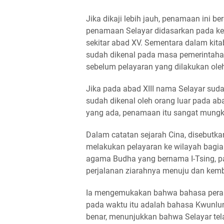
Jika dikaji lebih jauh, penamaan ini b
penamaan Selayar didasarkan pada kete
sekitar abad XV. Sementara dalam ki
sudah dikenal pada masa pemerintahan 
sebelum pelayaran yang dilakukan oleh 
Jika pada abad XIII nama Selayar sud
sudah dikenal oleh orang luar pada a
yang ada, penamaan itu sangat mungkin
Dalam catatan sejarah Cina, disebutkan
melakukan pelayaran ke wilayah bagian
agama Budha yang bernama I-Tsing, pad
perjalanan ziarahnya menuju dan kemba
Ia mengemukakan bahwa bahasa peranta
pada waktu itu adalah bahasa Kwunlu
benar, menunjukkan bahwa Selayar te