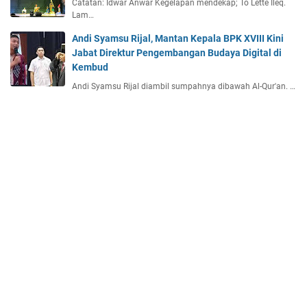
Catatan: Idwar Anwar Kegelapan mendekap; To Létté Ileq.
Lam…
Andi Syamsu Rijal, Mantan Kepala BPK XVIII Kini
Jabat Direktur Pengembangan Budaya Digital di
Kembud
Andi Syamsu Rijal diambil sumpahnya dibawah Al-Qur'an. …