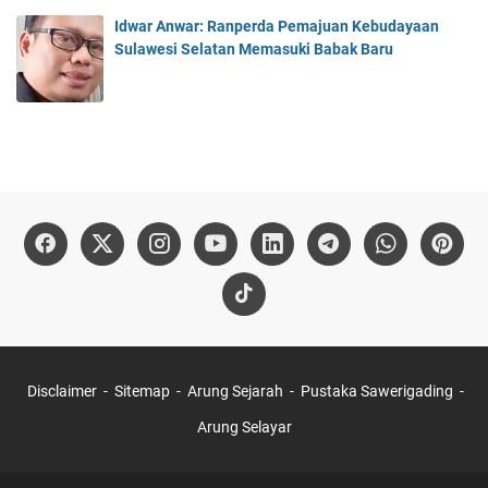
Idwar Anwar: Ranperda Pemajuan Kebudayaan
Sulawesi Selatan Memasuki Babak Baru
Disclaimer
Sitemap
Arung Sejarah
Pustaka Sawerigading
Arung Selayar