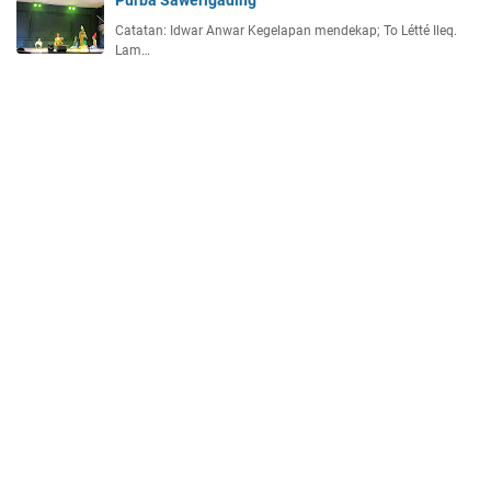
Purba Sawerigading
Catatan: Idwar Anwar Kegelapan mendekap; To Létté Ileq.
Lam…