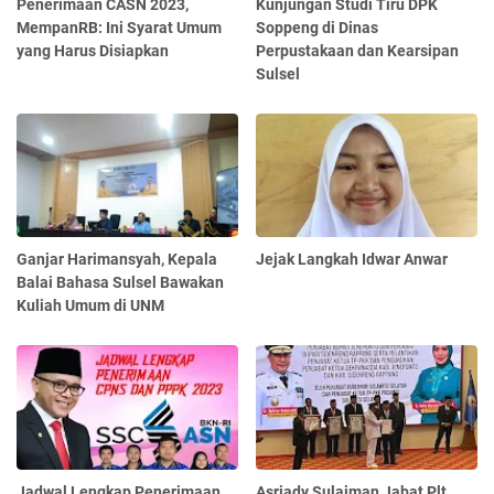
Penerimaan CASN 2023,
Kunjungan Studi Tiru DPK
MempanRB: Ini Syarat Umum
Soppeng di Dinas
yang Harus Disiapkan
Perpustakaan dan Kearsipan
Sulsel
Ganjar Harimansyah, Kepala
Jejak Langkah Idwar Anwar
Balai Bahasa Sulsel Bawakan
Kuliah Umum di UNM
Jadwal Lengkap Penerimaan
Asriady Sulaiman Jabat Plt