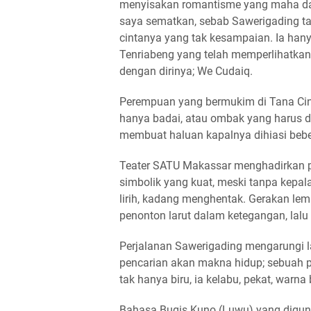
menyisakan romantisme yang maha dah
saya sematkan, sebab Sawerigading t
cintanya yang tak kesampaian. Ia ha
Tenriabeng yang telah memperlihatkan
dengan dirinya; We Cudaiq.
Perempuan yang bermukim di Tana Cina
hanya badai, atau ombak yang harus di
membuat haluan kapalnya dihiasi bebe
Teater SATU Makassar menghadirkan p
simbolik yang kuat, meski tanpa kepal
lirih, kadang menghentak. Gerakan le
penonton larut dalam ketegangan, lalu 
Perjalanan Sawerigading mengarungi la
pencarian akan makna hidup; sebuah p
tak hanya biru, ia kelabu, pekat, warn
Bahasa Bugis Kuno (Luwu) yang digu