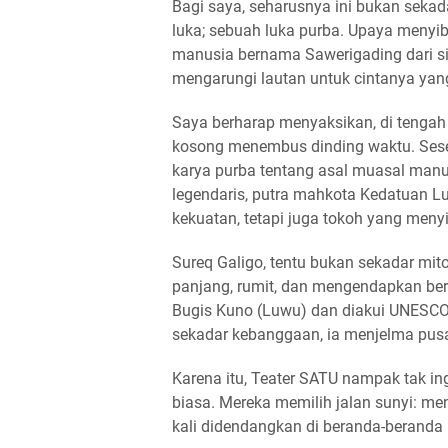
Bagi saya, seharusnya ini bukan sekada
luka; sebuah luka purba. Upaya menyi
manusia bernama Sawerigading dari si
mengarungi lautan untuk cintanya yan
Saya berharap menyaksikan, di tengah 
kosong menembus dinding waktu. Sese
karya purba tentang asal muasal manu
legendaris, putra mahkota Kedatuan Lu
kekuatan, tetapi juga tokoh yang meny
Sureq Galigo, tentu bukan sekadar mito
panjang, rumit, dan mengendapkan be
Bugis Kuno (Luwu) dan diakui UNESCO 
sekadar kebanggaan, ia menjelma pus
Karena itu, Teater SATU nampak tak i
biasa. Mereka memilih jalan sunyi: men
kali didendangkan di beranda-beranda