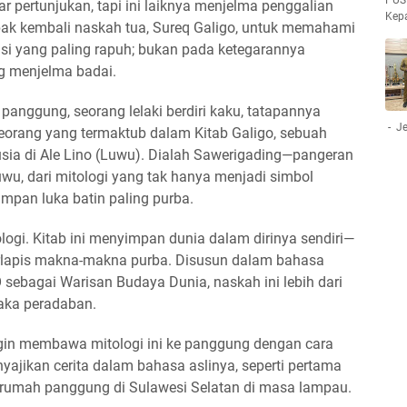
PUS
r pertunjukan, tapi ini laiknya menjelma penggalian
Kep
bak kembali naskah tua, Sureq Galigo, untuk memahami
si yang paling rapuh; bukan pada ketegarannya
g menjelma badai.
panggung, seorang lelaki berdiri kaku, tatapannya
- Je
orang yang termaktub dalam Kitab Galigo, sebuah
sia di Ale Lino (Luwu). Dialah Sawerigading—pangeran
wu, dari mitologi yang tak hanya menjadi simbol
impan luka batin paling purba.
logi. Kitab ini menyimpan dunia dalam dirinya sendiri—
rlapis makna-makna purba. Disusun dalam bahasa
sebagai Warisan Budaya Dunia, naskah ini lebih dari
aka peradaban.
ngin membawa mitologi ini ke panggung dengan cara
yajikan cerita dalam bahasa aslinya, seperti pertama
 rumah panggung di Sulawesi Selatan di masa lampau.