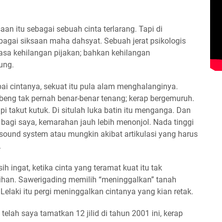
an itu sebagai sebuah cinta terlarang. Tapi di
ebagai siksaan maha dahsyat. Sebuah jerat psikologis
sa kehilangan pijakan; bahkan kehilangan
ung.
i cintanya, sekuat itu pula alam menghalanginya.
eng tak pernah benar-benar tenang; kerap bergemuruh.
api takut kutuk. Di situlah luka batin itu menganga. Dan
 bagi saya, kemarahan jauh lebih menonjol. Nada tinggi
sound system atau mungkin akibat artikulasi yang harus
.
ih ingat, ketika cinta yang teramat kuat itu tak
lihan. Sawerigading memilih “meninggalkan” tanah
elaki itu pergi meninggalkan cintanya yang kian retak.
telah saya tamatkan 12 jilid di tahun 2001 ini, kerap