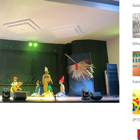
Suli
Dihu
Kari
(PT