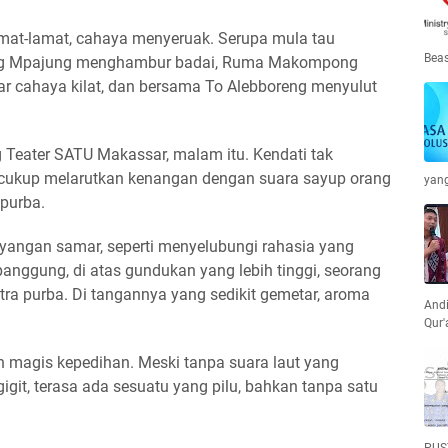
amat-lamat, cahaya menyeruak. Serupa mula tau
Beas
ng Mpajung menghambur badai, Ruma Makompong
ar cahaya kilat, dan bersama To Alebboreng menyulut
 Teater SATU Makassar, malam itu. Kendati tak
i cukup melarutkan kenangan dengan suara sayup orang
yan
purba.
ngan samar, seperti menyelubungi rahasia yang
panggung, di atas gundukan yang lebih tinggi, seorang
a purba. Di tangannya yang sedikit gemetar, aroma
Andi
Qur'
n magis kepedihan. Meski tanpa suara laut yang
it, terasa ada sesuatu yang pilu, bahkan tanpa satu