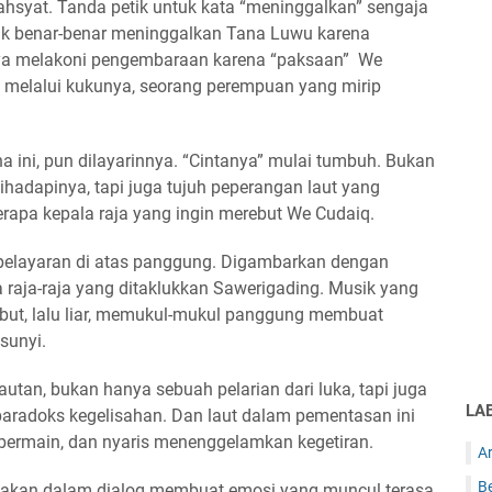
syat. Tanda petik untuk kata “meninggalkan” sengaja
ak benar-benar meninggalkan Tana Luwu karena
nya melakoni pengembaraan karena “paksaan” We
 melalui kukunya, seorang perempuan yang mirip
 ini, pun dilayarinnya. “Cintanya” mulai tumbuh. Bukan
hadapinya, tapi juga tujuh peperangan laut yang
rapa kepala raja yang ingin merebut We Cudaiq.
elayaran di atas panggung. Digambarkan dengan
a raja-raja yang ditaklukkan Sawerigading. Musik yang
mbut, lalu liar, memukul-mukul panggung membuat
sunyi.
utan, bukan hanya sebuah pelarian dari luka, tapi juga
LA
aradoks kegelisahan. Dan laut dalam pementasan ini
a bermain, dan nyaris menenggelamkan kegetiran.
Ar
B
nakan dalam dialog membuat emosi yang muncul terasa