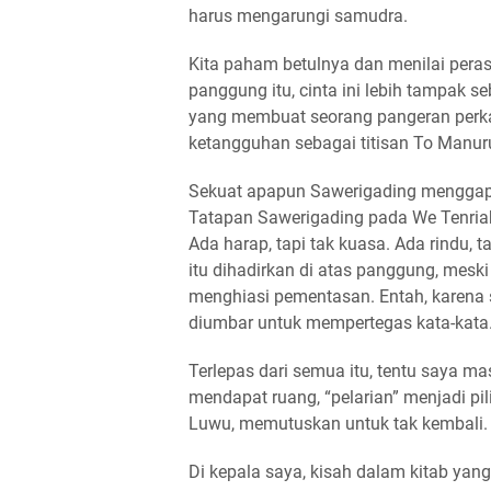
harus mengarungi samudra.
Kita paham betulnya dan menilai perasa
panggung itu, cinta ini lebih tampak s
yang membuat seorang pangeran perka
ketangguhan sebagai titisan To Manur
Sekuat apapun Sawerigading menggapa
Tatapan Sawerigading pada We Tenriab
Ada harap, tapi tak kuasa. Ada rindu, t
itu dihadirkan di atas panggung, meski
menghiasi pementasan. Entah, karena 
diumbar untuk mempertegas kata-kata
Terlepas dari semua itu, tentu saya mas
mendapat ruang, “pelarian” menjadi pi
Luwu, memutuskan untuk tak kembali. L
Di kepala saya, kisah dalam kitab yang 