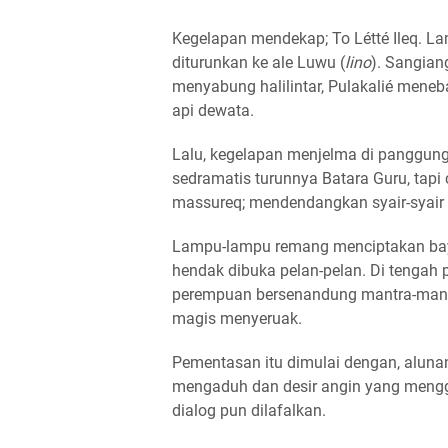
Kegelapan mendekap; To Létté Ileq. L
diturunkan ke ale Luwu (
lino
). Sangia
menyabung halilintar, Pulakalié meneb
api dewata.
Lalu, kegelapan menjelma di panggung
sedramatis turunnya Batara Guru, tap
massureq; mendendangkan syair-syair 
Lampu-lampu remang menciptakan baya
hendak dibuka pelan-pelan. Di tengah 
perempuan bersenandung mantra-mantr
magis menyeruak.
Pementasan itu dimulai dengan, aluna
mengaduh dan desir angin yang menggig
dialog pun dilafalkan.