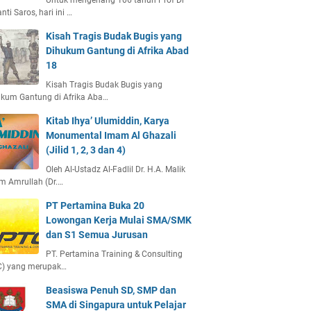
Untuk mengenang 106 tahun Prof Dr
anti Saros, hari ini …
Kisah Tragis Budak Bugis yang
Dihukum Gantung di Afrika Abad
18
Kisah Tragis Budak Bugis yang
kum Gantung di Afrika Aba…
Kitab Ihya’ Ulumiddin, Karya
Monumental Imam Al Ghazali
(Jilid 1, 2, 3 dan 4)
Oleh Al-Ustadz Al-Fadlil Dr. H.A. Malik
m Amrullah (Dr.…
PT Pertamina Buka 20
Lowongan Kerja Mulai SMA/SMK
dan S1 Semua Jurusan
PT. Pertamina Training & Consulting
C) yang merupak…
Beasiswa Penuh SD, SMP dan
SMA di Singapura untuk Pelajar