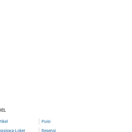
BEL
tikel
Puisi
easiswa-Loker
Resensi