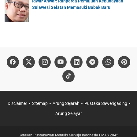
Idwar Anwar: Ranperda Pemajuan Kebudayaan
Sulawesi Selatan Memasuki Babak Baru
Disclaimer
Sitemap
Arung Sejarah
Pustaka Sawerigading
Arung Selayar
Gerakan Pustakawan Menulis Menuju Indonesia EMAS 2045