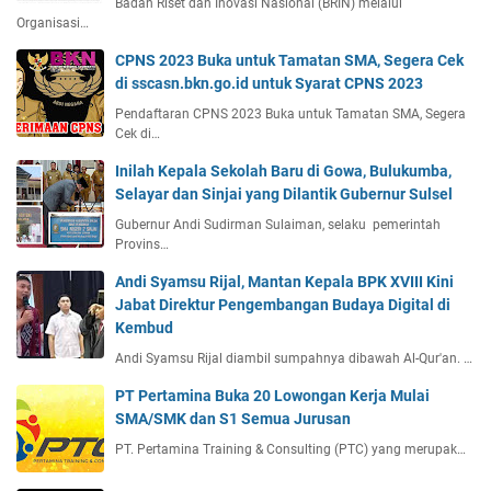
Badan Riset dan Inovasi Nasional (BRIN) melalui
Organisasi…
CPNS 2023 Buka untuk Tamatan SMA, Segera Cek
di sscasn.bkn.go.id untuk Syarat CPNS 2023
Pendaftaran CPNS 2023 Buka untuk Tamatan SMA, Segera
Cek di…
Inilah Kepala Sekolah Baru di Gowa, Bulukumba,
Selayar dan Sinjai yang Dilantik Gubernur Sulsel
Gubernur Andi Sudirman Sulaiman, selaku pemerintah
Provins…
Andi Syamsu Rijal, Mantan Kepala BPK XVIII Kini
Jabat Direktur Pengembangan Budaya Digital di
Kembud
Andi Syamsu Rijal diambil sumpahnya dibawah Al-Qur'an. …
PT Pertamina Buka 20 Lowongan Kerja Mulai
SMA/SMK dan S1 Semua Jurusan
PT. Pertamina Training & Consulting (PTC) yang merupak…