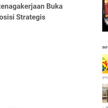
tenagakerjaan Buka
sisi Strategis
IN
(PT
- Je