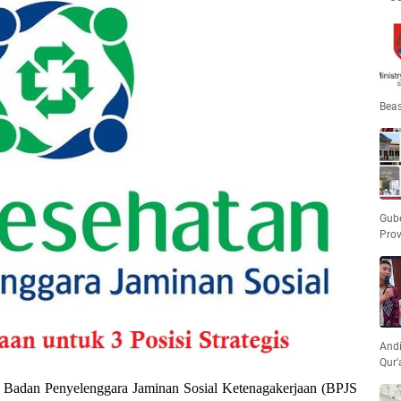
Beas
Gube
Pro
Andi
Qur'
 Badan Penyelenggara Jaminan Sosial Ketenagakerjaan (BPJS